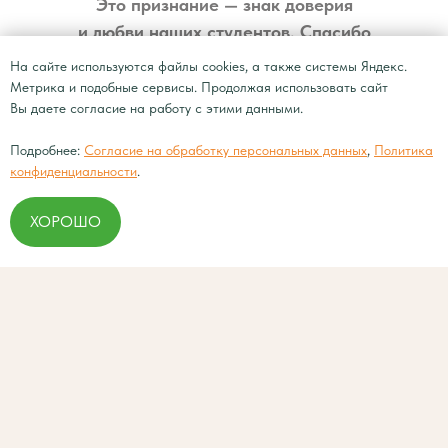
Это признание — знак доверия
и любви наших студентов. Спасибо
каждому за поддержку и тёплые
На сайте используются файлы cookies, а также системы Яндекс.
отзывы! ❤️
Метрика и подобные сервисы. Продолжая использовать сайт
Вы даете согласие на работу с этими данными.
ИП Соловьёва Виталия Станиславовна
Подробнее:
Согласие на обработку персональных данных
,
Политика
конфиденциальности
.
Политика конфиденциальности
ХОРОШО
Согласие на обработку персональных
данных
Сведения об образовательной организации
© Центр языкового развития YES!, 2025 г.
Сайт
разработан