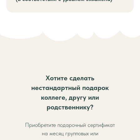
цена в месяц зависит от
кол-ва часов
Взрослый
VIP
775 руб./ак.час
индивидуальное кол-во занятий
ЗАПИСАТЬСЯ
Хотите сделать
нестандартный подарок
цена в месяц зависит от
коллеге, другу или
кол-ва часов
родственнику?
Приобретите подарочный сертификат
Взрослый VIP
на месяц групповых или