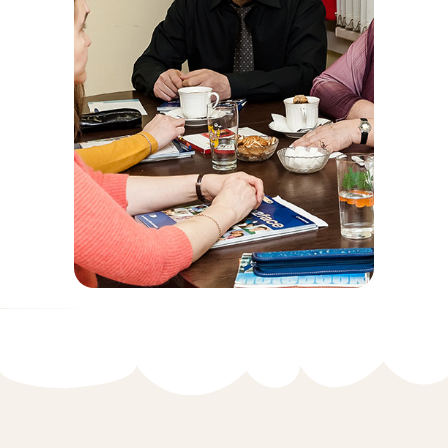
VIP
725 руб./ак.час
индивидуальное кол-во занятий
ЗАПИСАТЬСЯ
Взрослый VIP
в паре
475 руб./ак.час
индивидуальное кол-во занятий