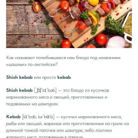
Как называют полюбившееся нам блюдо под названием
«шашлык» по-английски?
Shish kebab
или просто
kebab
.
Shish kebab
[ˌʃɪʃ kɪˈbab] — это блюдо из кусочков
маринованного мяса и овощей, приготовленных и
подаваемых на шампурах.
Kebab
[kɪˈbab, kəˈbɑːb] — кусочки маринованного мяса,
рыбы или овощей, жареные или приготовленные на гриле на
длинной тонкой палочке или шампуре, либо ломтики
жареного мяса, подаваемые в лаваше.