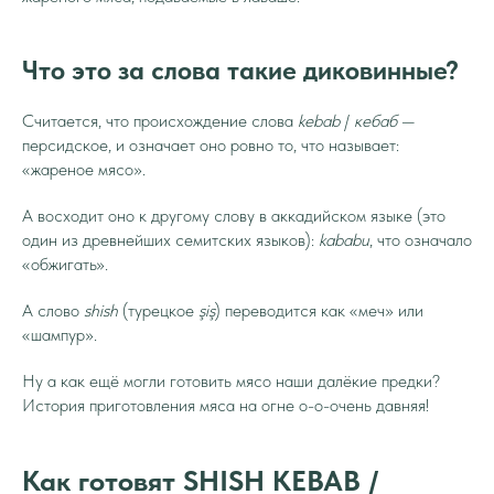
Что это за слова такие диковинные?
Считается, что происхождение слова
kebab
/
кебаб
—
персидское, и означает оно ровно то, что называет:
«жареное мясо».
А восходит оно к другому слову в аккадийском языке (это
один из древнейших семитских языков):
kababu
, что означало
«обжигать».
А слово
shish
(турецкое
şiş
) переводится как «меч» или
«шампур».
Ну а как ещё могли готовить мясо наши далёкие предки?
История приготовления мяса на огне о-о-очень давняя!
Как готовят SHISH KEBAB /