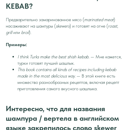
KEBAB?
Предварительно замаринованное мясо (
marinated meat
)
насаживают на шампуры (
skewers
) и готовят на огне (
roast
,
grill
или
broil
).
Примеры:
I think Turks make the best shish kebab.
— Мне кажется,
турки готовят лучший шашлык.
This book contains all kinds of recipes including kebab
made in the most delicious way.
— В этой книге есть
множество разнообразных рецептов, включая рецепт
приготовления самого вкусного шашлыка.
Интересно, что для названия
шампура / вертела в английском
языке закрепилось слово skewer