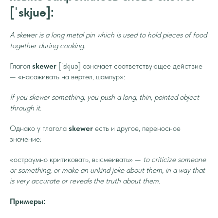
[ˈskjuə]:
A skewer is a long metal pin which is used to hold pieces of food
together during cooking.
Глагол
skewer
[ˈskjuə] означает соответствующее действие
— «насаживать на вертел, шампур»:
If you skewer something, you push a long, thin, pointed object
through it.
Однако у глагола
skewer
есть и другое, переносное
значение:
«остроумно критиковать, высмеивать» —
to criticize someone
or something, or make an unkind joke about them, in a way that
is very accurate or reveals the truth about them
.
Примеры: