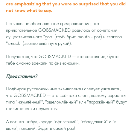
are emphasizing that you were so surprised that you did
not know what to say.
Есть вполне обоснованное предположение, что
прилагательное GOBSMACKED родилось от сочетания
существительного “gob” (груб. брит. mouth - рот) и глагола
"smack" (звонко шлёпнуть рукой).
Получается, что GOBSMACKED — это состояние, будто
тебе смачно заехали по физиономии.
Представили?
Подбирая русскоязычные эквиваленты следует учитывать,
что GOBSMACKED — это всё-таки сленг, поэтому варианты
типа "изумлённый", "ошеломлённый" или "поражённый" будут
стилистически неуместны.
А вот что-нибудь вроде "офигевший", "обалдевший" и "в
шоке", пожалуй, будет в самый раз!