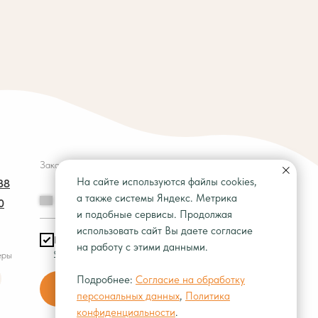
Заказать звонок
На сайте используются файлы cookies,
38
а также системы Яндекс. Метрика
+7
0
и подобные сервисы. Продолжая
использовать сайт Вы даете согласие
Вы соглашаетесь с
политикой
на работу с этими данными.
обработки персональных данных
еры
Подробнее:
Согласие на обработку
Перезвоните мне
персональных данных
,
Политика
конфиденциальности
.