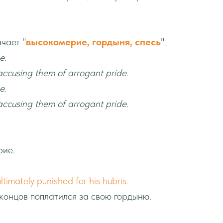
ачает "
высокомерие, гордыня, спесь
".
e.
ccusing them of arrogant pride.
e.
ccusing them of arrogant pride.
рие.
imately punished for his hubris.
концов поплатился за свою гордыню.