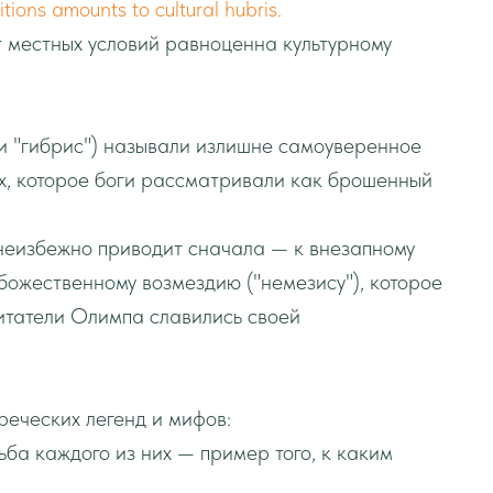
tions amounts to cultural hubris.
 местных условий равноценна культурному
и "гибрис") называли излишне самоуверенное
ых, которое боги рассматривали как брошенный
 неизбежно приводит сначала — к внезапному
божественному возмездию ("немезису"), которое
итатели Олимпа славились своей
реческих легенд и мифов:
ьба каждого из них — пример того, к каким