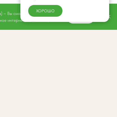
ХОРОШО
а) – Вы сможете заниматься онлайн.
Награда «Хорошее Место» наша!
ЗАПИСАТЬСЯ
жное интернет-соединение, конечно!
Это признание — знак доверия и любви
наших студентов. Спасибо каждому
за поддержку и тёплые отзывы! ❤️