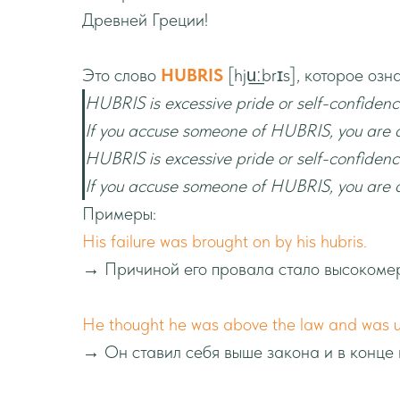
Древней Греции!
Это слово
HUBRIS
[hju͟ːbrɪs], которое озн
HUBRIS is excessive pride or self-confidenc
If you accuse someone of HUBRIS, you are a
HUBRIS is excessive pride or self-confidenc
If you accuse someone of HUBRIS, you are a
Примеры:
His failure was brought on by his hubris.
→ Причиной его провала стало высокоме
He thought he was above the law and was ult
→ Он ставил себя выше закона и в конце 