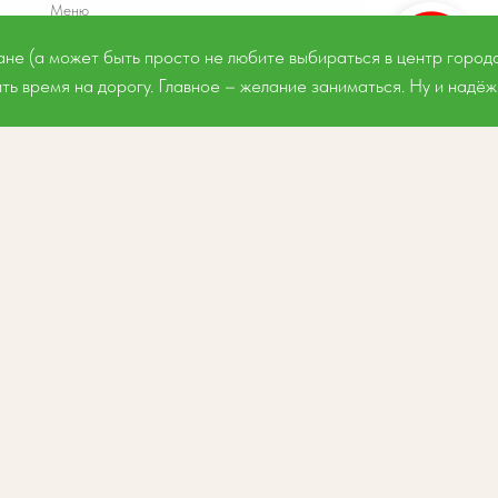
Меню
Курсы
ране (а может быть просто не любите выбираться в центр город
Английский клуб
ить время на дорогу. Главное – желание заниматься. Ну и надё
Консультации и переводческие услуги
Цены
Полезная информация
О центре YES!
Блог
Контакты
Сайт
разработан
Tilda
Made on