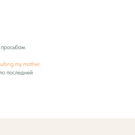
 просьбам.
sulting my mother.
ало последней