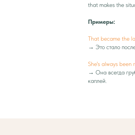
that makes the situ
Примеры:
That became the la
→ Это стало после
She's always been r
→ Она всегда груб
каплей.