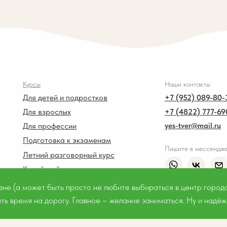
Курсы
Наши контакты
Для детей и подростков
+7 (952) 089-80-
Для взрослых
+7 (4822) 777-69
Для профессии
yes-tver@mail.ru
Подготовка к экзаменам
Пишите в мессендж
Летний разговорный курс
Китайский язык
ране (а может быть просто не любите выбираться в центр город
Меню
ить время на дорогу. Главное – желание заниматься. Ну и надё
Курсы
Английский клуб