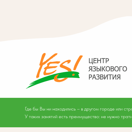
Где бы Вы ни находились – в другом городе или ст
У таких занятий есть преимущество: не нужно трат
Тверь, ул. Медниковская,
д. 1/28, 2-й этаж, офис 24