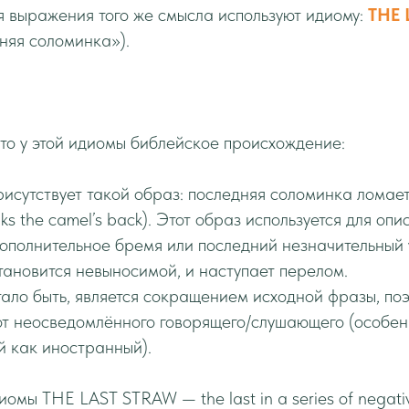
я выражения того же смысла используют идиому:
THE 
няя соломинка»).
что у этой идиомы библейское происхождение:
рисутствует такой образ: последняя соломинка ломае
eaks the camel’s back). Этот образ используется для оп
ополнительное бремя или последний незначительный 
становится невыносимой, и наступает перелом.
 стало быть, является сокращением исходной фразы, по
от неосведомлённого говорящего/слушающего (особен
й как иностранный).
омы THE LAST STRAW — the last in a series of negativ