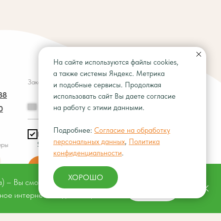
На сайте используются файлы cookies,
а также системы Яндекс. Метрика
Заказать звонок
и подобные сервисы. Продолжая
38
использовать сайт Вы даете согласие
+7
на работу с этими данными.
0
Подробнее:
Согласие на обработку
Вы соглашаетесь с
политикой
персональных данных
,
Политика
обработки персональных данных
еры
конфиденциальности
.
Перезвоните мне
ХОРОШО
а) – Вы сможете заниматься онлайн.
ЗАПИСАТЬСЯ
жное интернет-соединение, конечно!
Награда «Хорошее Место» наша!