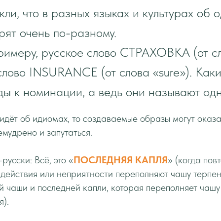
ли, что в разных языках и культурах об 
рят очень по-разному.
римеру, русское слово СТРАХОВКА (от сл
слово INSURANCE (от слова «sure»). Как
ды к номинации, а ведь они называют одн
 идёт об идиомах, то создаваемые образы могут оказа
емудрено и запутаться.
русски: Всё, это «
ПОСЛЕДНЯЯ КАПЛЯ
» (когда по
действия или неприятности переполняют чашу терпения
 чаши и последней капли, которая переполняет чашу 
я).