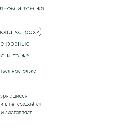
одном и том же
ова «страх»)
ие разные
о и то же!
ться настолько
вторяющиеся
, т.е. создаётся
и заставляет