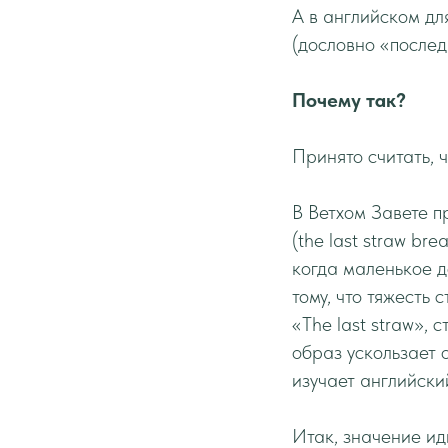
А в английском дл
(дословно «послед
Почему так?
Принято считать, 
В Ветхом Завете п
(the last straw br
когда маленькое д
тому, что тяжесть 
«The last straw»,
образ ускользает 
изучает английски
Итак, значение иди