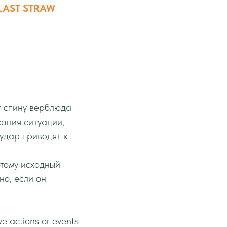
LAST STRAW
т спину верблюда
исания ситуации,
удар приводят к
этому исходный
но, если он
e actions or events