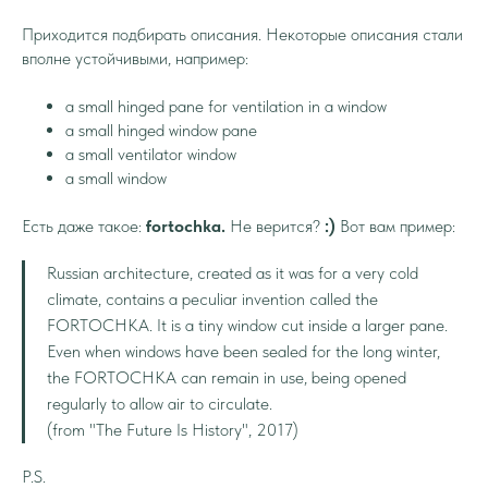
Приходится подбирать описания. Некоторые описания стали
вполне устойчивыми, например:
a small hinged pane for ventilation in a window
a small hinged window pane
a small ventilator window
a small window
Есть даже такое:
fortochka.
Не верится?
:)
Вот вам пример:
Russian architecture, created as it was for a very cold
climate, contains a peculiar invention called the
FORTOCHKA. It is a tiny window cut inside a larger pane.
Even when windows have been sealed for the long winter,
the FORTOCHKA can remain in use, being opened
regularly to allow air to circulate.
(from "The Future Is History", 2017)
P.S.