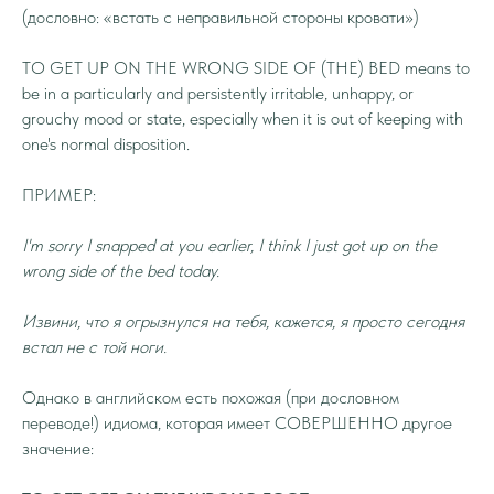
(дословно: «встать с неправильной стороны кровати»)
TO GET UP ON THE WRONG SIDE OF (THE) BED means to
be in a particularly and persistently irritable, unhappy, or
grouchy mood or state, especially when it is out of keeping with
one's normal disposition.
ПРИМЕР:
I'm sorry I snapped at you earlier, I think I just got up on the
wrong side of the bed today.
Извини, что я огрызнулся на тебя, кажется, я просто сегодня
встал не с той ноги.
Однако в английском есть похожая (при дословном
переводе!) идиома, которая имеет СОВЕРШЕННО другое
значение: