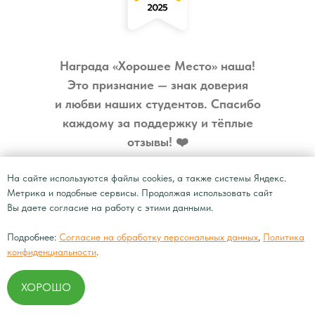
Награда «Хорошее Место» наша!
Это признание — знак доверия
и любви наших студентов. Спасибо
каждому за поддержку и тёплые
отзывы! ❤️
На сайте используются файлы cookies, а также системы Яндекс.
ИП Соловьёва Виталия Станиславовна
Метрика и подобные сервисы. Продолжая использовать сайт
Вы даете согласие на работу с этими данными.
Политика конфиденциальности
Подробнее:
Согласие на обработку персональных данных
,
Политика
Согласие на обработку персональных
данных
конфиденциальности
.
Сведения об образовательной организации
ХОРОШО
© Центр языкового развития YES!, 2025 г.